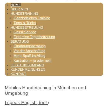
HOME
ÜBER MICH
HUNDETRAINING
Tel.: 089 / 44 374 992
Ganzheitliches Training
Tipps & Tricks
HUNDEBETREUUNG
Gassi-Service
Exklusive Tagesbetreuung
BERATUNG
Ernährungsberatung
Vor der Anschaffung
Mehr Spaß im Alltag
Kastration – ja oder nein
LEISTUNGSUMFANG
KUNDENMEINUNGEN
KONTAKT
Mobiles Hundetraining in München und
Umgebung
I speak English, too!
/