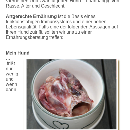
Vierbeiner! Und zwar für jeden Hund – unabhängig von
Rasse, Alter und Geschlecht.
Artgerechte Ernährung
ist die Basis eines
funktionsfähigen Immunsystems und einer hohen
Lebensqualität. Falls eine der folgenden Aussagen auf
Ihren Hund zutrifft, sollten wir uns zu einer
Ernährungsberatung treffen:
Mein Hund
…
frißt
nur
wenig
und
wenn
dann