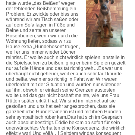
hatte wurde „das Beißen“ wegen
der fehlenden Beißhemmung ein
Problem. Er zwickte oder biss uns
während wir am Tisch saßen oder
auf dem Sofa lagen in Füße und
Beine und zerrte an unseren
Hosenbeinen, wenn wir durch die
Wohnung liefen, sodass wir zu
Hause extra „Hundehosen“ trugen,
weil er uns immer wieder Löcher
reinriss. Er wollte auch nicht wirklich spielen: anstelle in
die Spielsachen zu beißen, ging er beim Spielen gezielt
nur auf die Hände und das tat richtig weh…Es war uns
überhaupt nicht geheuer, weil er auch sehr laut knurrte
und bellte, wenn er so richtig in Fahrt war. Wir waren
überfordert mit der Situation und wurden nur wütender
auf ihn, obwohl er einfach seine Grenzen austesten
wollte und das gar nicht boshaft meinte, wie uns Frau
Rütten später erklärt hat. Wir sind im Internet auf sie
gestoßen und uns hat sehr angesprochen, dass sie
ganzheitliche Hundetrainerin ist und mit ihren Hunden
sehr sympathisch rüber kam.Das hat sich im Gespräch
auch absolut bestätigt. Eddie bekam ab sofort für sein
unerwünschtes Verhalten eine Konsequenz, die wirklich
effektiv war! Und vóilà…! Seitdem wir das konsequent