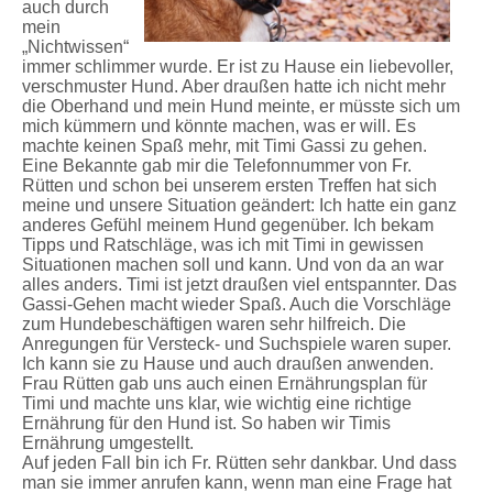
auch durch
mein
„Nichtwissen“
immer schlimmer wurde. Er ist zu Hause ein liebevoller,
verschmuster Hund. Aber draußen hatte ich nicht mehr
die Oberhand und mein Hund meinte, er müsste sich um
mich kümmern und könnte machen, was er will. Es
machte keinen Spaß mehr, mit Timi Gassi zu gehen.
Eine Bekannte gab mir die Telefonnummer von Fr.
Rütten und schon bei unserem ersten Treffen hat sich
meine und unsere Situation geändert: Ich hatte ein ganz
anderes Gefühl meinem Hund gegenüber. Ich bekam
Tipps und Ratschläge, was ich mit Timi in gewissen
Situationen machen soll und kann. Und von da an war
alles anders. Timi ist jetzt draußen viel entspannter. Das
Gassi-Gehen macht wieder Spaß. Auch die Vorschläge
zum Hundebeschäftigen waren sehr hilfreich. Die
Anregungen für Versteck- und Suchspiele waren super.
Ich kann sie zu Hause und auch draußen anwenden.
Frau Rütten gab uns auch einen Ernährungsplan für
Timi und machte uns klar, wie wichtig eine richtige
Ernährung für den Hund ist. So haben wir Timis
Ernährung umgestellt.
Auf jeden Fall bin ich Fr. Rütten sehr dankbar. Und dass
man sie immer anrufen kann, wenn man eine Frage hat