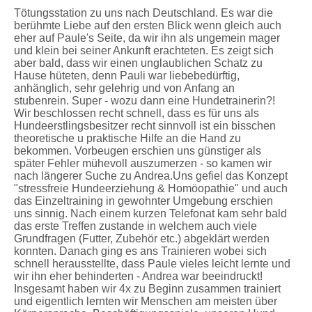
Tötungsstation zu uns nach Deutschland. Es war die
berühmte Liebe auf den ersten Blick wenn gleich auch
eher auf Paule's Seite, da wir ihn als ungemein mager
und klein bei seiner Ankunft erachteten. Es zeigt sich
aber bald, dass wir einen unglaublichen Schatz zu
Hause hüteten, denn Pauli war liebebedürftig,
anhänglich, sehr gelehrig und von Anfang an
stubenrein. Super - wozu dann eine Hundetrainerin?!
Wir beschlossen recht schnell, dass es für uns als
Hundeerstlingsbesitzer recht sinnvoll ist ein bisschen
theoretische u praktische Hilfe an die Hand zu
bekommen. Vorbeugen erschien uns günstiger als
später Fehler mühevoll auszumerzen - so kamen wir
nach längerer Suche zu Andrea.Uns gefiel das Konzept
"stressfreie Hundeerziehung & Homöopathie" und auch
das Einzeltraining in gewohnter Umgebung erschien
uns sinnig. Nach einem kurzen Telefonat kam sehr bald
das erste Treffen zustande in welchem auch viele
Grundfragen (Futter, Zubehör etc.) abgeklärt werden
konnten. Danach ging es ans Trainieren wobei sich
schnell herausstellte, dass Paule vieles leicht lernte und
wir ihn eher behinderten - Andrea war beeindruckt!
Insgesamt haben wir 4x zu Beginn zusammen trainiert
und eigentlich lernten wir Menschen am meisten über