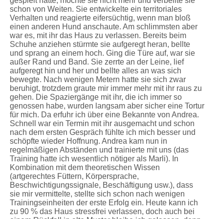
gespielt hatte, mochte sie nicht mehr und verbellte sie
schon von Weiten. Sie entwickelte ein territoriales
Verhalten und reagierte eifersüchtig, wenn man bloß
einen anderen Hund anschaute. Am schlimmsten aber
war es, mit ihr das Haus zu verlassen. Bereits beim
Schuhe anziehen stürmte sie aufgeregt heran, bellte
und sprang an einem hoch. Ging die Türe auf, war sie
außer Rand und Band. Sie zerrte an der Leine, lief
aufgeregt hin und her und bellte alles an was sich
bewegte. Nach wenigen Metern hatte sie sich zwar
beruhigt, trotzdem graute mir immer mehr mit ihr raus zu
gehen. Die Spaziergänge mit ihr, die ich immer so
genossen habe, wurden langsam aber sicher eine Tortur
für mich. Da erfuhr ich über eine Bekannte von Andrea.
Schnell war ein Termin mit ihr ausgemacht und schon
nach dem ersten Gespräch fühlte ich mich besser und
schöpfte wieder Hoffnung. Andrea kam nun in
regelmäßigen Abständen und trainierte mit uns (das
Training hatte ich wesentlich nötiger als Marli). In
Kombination mit dem theoretischen Wissen
(artgerechtes Füttern, Körpersprache,
Beschwichtigungssignale, Beschäftigung usw.), dass
sie mir vermittelte, stellte sich schon nach wenigen
Trainingseinheiten der erste Erfolg ein. Heute kann ich
zu 90 % das Haus stressfrei verlassen, doch auch bei