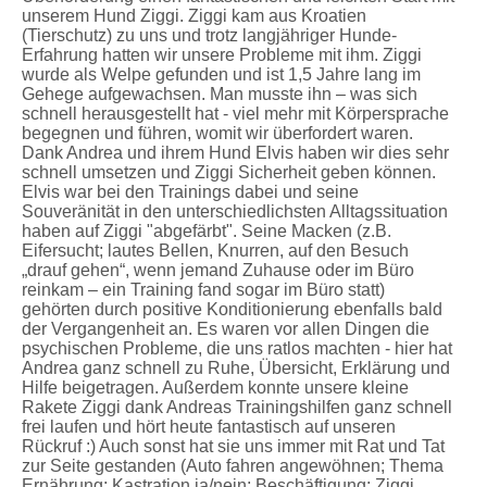
unserem Hund Ziggi. Ziggi kam aus Kroatien
(Tierschutz) zu uns und trotz langjähriger Hunde-
Erfahrung hatten wir unsere Probleme mit ihm. Ziggi
wurde als Welpe gefunden und ist 1,5 Jahre lang im
Gehege aufgewachsen. Man musste ihn – was sich
schnell herausgestellt hat - viel mehr mit Körpersprache
begegnen und führen, womit wir überfordert waren.
Dank Andrea und ihrem Hund Elvis haben wir dies sehr
schnell umsetzen und Ziggi Sicherheit geben können.
Elvis war bei den Trainings dabei und seine
Souveränität in den unterschiedlichsten Alltagssituation
haben auf Ziggi "abgefärbt". Seine Macken (z.B.
Eifersucht; lautes Bellen, Knurren, auf den Besuch
„drauf gehen“, wenn jemand Zuhause oder im Büro
reinkam – ein Training fand sogar im Büro statt)
gehörten durch positive Konditionierung ebenfalls bald
der Vergangenheit an. Es waren vor allen Dingen die
psychischen Probleme, die uns ratlos machten - hier hat
Andrea ganz schnell zu Ruhe, Übersicht, Erklärung und
Hilfe beigetragen. Außerdem konnte unsere kleine
Rakete Ziggi dank Andreas Trainingshilfen ganz schnell
frei laufen und hört heute fantastisch auf unseren
Rückruf :) Auch sonst hat sie uns immer mit Rat und Tat
zur Seite gestanden (Auto fahren angewöhnen; Thema
Ernährung; Kastration ja/nein; Beschäftigung; Ziggi